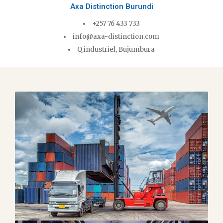
Axa Distinction Burundi
+257 76 433 733
info@axa-distinction.com
Q.industriel, Bujumbura