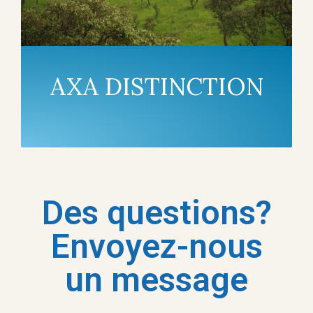
AXA DISTINCTION
Des questions?
Envoyez-nous
un message​