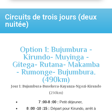
Circuits de trois jours (deux
nuitée)
Option 1: Bujumbura -
Kirundo- Muyinga -
Gitega- Rutana- Makamba
- Rumonge- Bujumbura.
(490km)
Jour 1: Bujumbura-Busekera-Kayanza-Ngozi-Kirundo
(
250km)
7 :00-8 :00 :
Petit déjeuner,
8 :00 -10 :15 :
Départ pour Kirundo, arrêt à