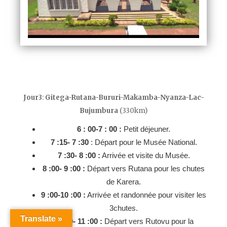
Jour3
:
Gitega-Rutana-Bururi-Makamba-Nyanza-Lac-
Bujumbura
(330km)
6 : 00-7 : 00 :
Petit déjeuner.
7 :15- 7 :30
: Départ pour le Musée National.
7 :30- 8 :00 :
Arrivée et visite du Musée.
8 :00- 9 :00 :
Départ vers Rutana pour les chutes
de Karera.
9 :00-10 :00 :
Arrivée et randonnée pour visiter les
3chutes.
Translate »
10 :10- 11 :00 :
Départ vers Rutovu pour la