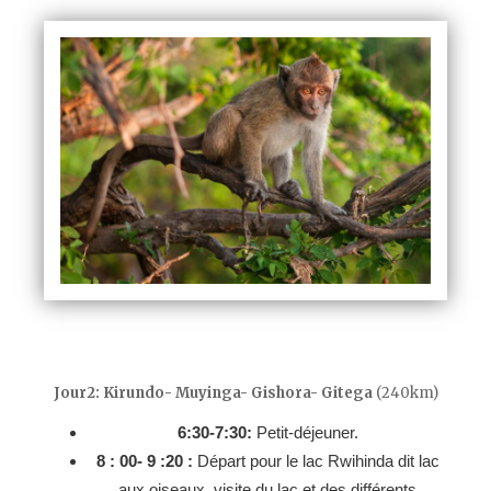
Jour2: Kirundo- Muyinga- Gishora- Gitega
(240km)
6:30-7:30:
Petit-déjeuner.
8 : 00- 9 :20 :
Départ pour le lac Rwihinda dit lac
aux oiseaux, visite du lac et des différents