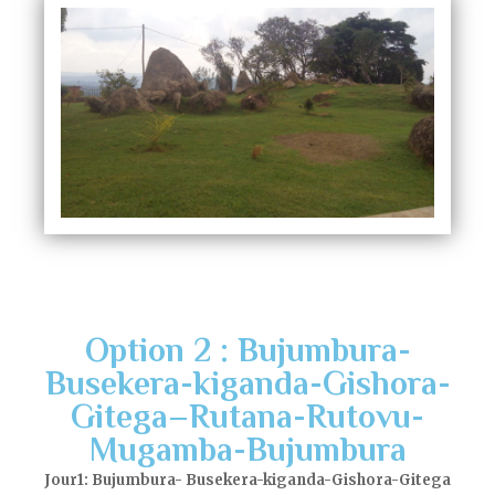
Option 2 : Bujumbura-
Busekera-kiganda-Gishora-
Gitega–Rutana-Rutovu-
Mugamba-Bujumbura
Jour1: Bujumbura- Busekera-kiganda-Gishora-Gitega