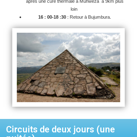
après une cure thermale à Muhweza à 9km plus
loin
16 : 00-18 :30
: Retour à Bujumbura.
Circuits de deux jours (une